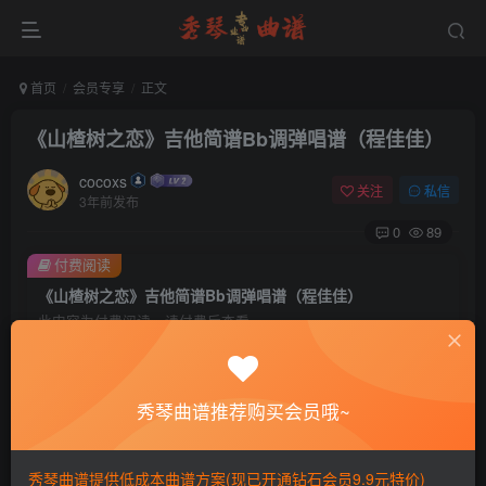
首页
会员专享
正文
《山楂树之恋》吉他简谱Bb调弹唱谱（程佳佳）
cocoxs
关注
私信
3年前发布
0
89
付费阅读
《山楂树之恋》吉他简谱Bb调弹唱谱（程佳佳）
此内容为付费阅读，请付费后查看
会员专属资源
免费
免费
黄金会员
钻石会员
秀琴曲谱推荐购买会员哦~
您暂无购买权限，请先开通会员
秀琴曲谱提供低成本曲谱方案(现已开通钻石会员9.9元特价)
开通会员