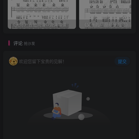
《天际》吉他简谱G调弹唱谱（姜玉阳）
《
评论
抢沙发
欢迎您留下宝贵的见解！
提交