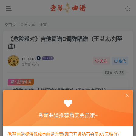
首页
会员专享
正文
《危险派对》吉他简谱C调弹唱谱（王以太/刘至
佳）
cocoxs
关注
私信
3年前发布
0
55
付费阅读
《危险派对》吉他简谱C调弹唱谱（王以太/刘至佳）
此内容为付费阅读，请付费后查看
会员专属资源
秀琴曲谱推荐购买会员哦~
免费
免费
黄金会员
钻石会员
您暂无购买权限，请先开通会员
秀琴曲谱提供低成本曲谱方案(现已开通钻石会员9.9元特价)