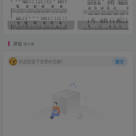
《天际》吉他简谱G调弹唱谱（姜玉阳）
《
评论
抢沙发
欢迎您留下宝贵的见解！
提交