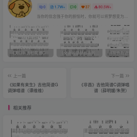
0
1.7W+
0
37
80.5W+
当你的信念强于你的胆怯时，你就可以将梦想变为现实了
《天际》吉他简谱G调弹唱谱（姜玉阳）
《父亲的草原母亲的河》吉他简谱C调弹唱谱（腾格尔）
上一篇
下一篇
《如果有来生》吉他简谱G
《非酋》吉他简谱C调弹唱
调弹唱谱（谭维维）
谱（薛明媛/朱贺）
相关推荐