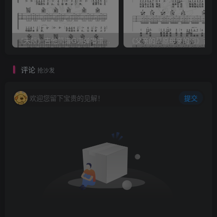
《天际》吉他简谱G调弹唱谱（姜玉阳）
《
评论
抢沙发
欢迎您留下宝贵的见解！
提交