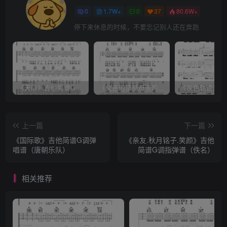
0
1.7W+
0
37
80.6W+
停下来休息的时候，不要忘记别人还在奔跑
《天际》吉他简谱G调弹唱谱（姜玉阳）
《父亲的草原母亲的河》吉他简谱C调弹唱谱（腾格尔）
上一篇
下一篇
《国际歌》吉他简谱G调弹
《亲友.秋月铭子.笑颜》吉他
唱谱（唐朝乐队）
简谱G调指弹谱（佚名）
相关推荐