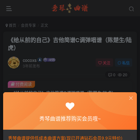
首页
会员专享
正文
《给从前的自己》吉他简谱C调弹唱谱（陈楚生/陆
虎）
cocoxs
关注
私信
3年前发布
0
20
付费阅读
《给从前的自己》吉他简谱C调弹唱谱（陈楚生/陆虎）
此内容为付费阅读，请付费后查看
会员专属资源
秀琴曲谱推荐购买会员哦~
免费
免费
黄金会员
钻石会员
您暂无购买权限，请先开通会员
秀琴曲谱提供低成本曲谱方案(现已开通钻石会员9.9元特价)