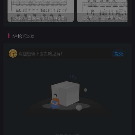
《天际》吉他简谱G调弹唱谱（姜玉阳）
《
评论
抢沙发
欢迎您留下宝贵的见解！
提交