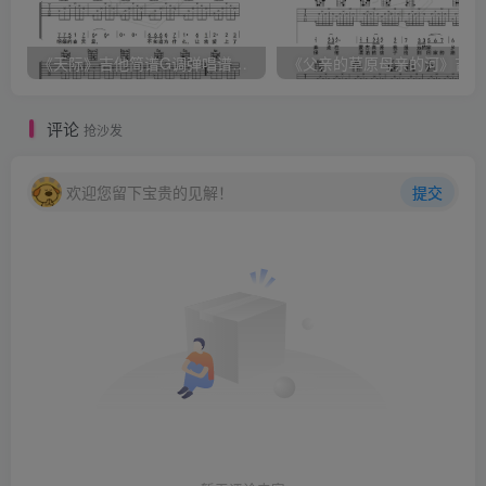
《天际》吉他简谱G调弹唱谱（姜玉阳）
《
评论
抢沙发
欢迎您留下宝贵的见解！
提交