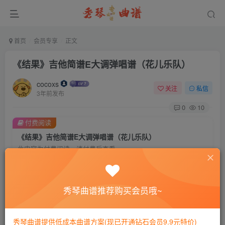
首页
会员专享
正文
《结果》吉他简谱E大调弹唱谱（花儿乐队）
cocoxs
关注
私信
3年前发布
0
10
付费阅读
《结果》吉他简谱E大调弹唱谱（花儿乐队）
此内容为付费阅读，请付费后查看
会员专属资源
免费
免费
黄金会员
钻石会员
秀琴曲谱推荐购买会员哦~
您暂无购买权限，请先开通会员
秀琴曲谱提供低成本曲谱方案(现已开通钻石会员9.9元特价)
开通会员