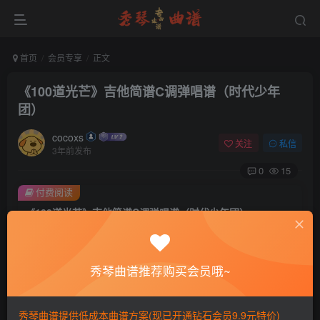
首页
会员专享
正文
《100道光芒》吉他简谱C调弹唱谱（时代少年
团）
cocoxs
关注
私信
3年前发布
0
15
付费阅读
《100道光芒》吉他简谱C调弹唱谱（时代少年团）
此内容为付费阅读，请付费后查看
会员专属资源
秀琴曲谱推荐购买会员哦~
免费
免费
黄金会员
钻石会员
您暂无购买权限，请先开通会员
秀琴曲谱提供低成本曲谱方案(现已开通钻石会员9.9元特价)