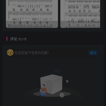
《天际》吉他简谱G调弹唱谱（姜玉阳）
《
评论
抢沙发
欢迎您留下宝贵的见解！
提交