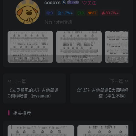
cocoxs
关注
0
1.7W+
0
37
80.7W+
努力了才叫梦想
《天际》吉他简谱G调弹唱谱（姜玉阳）
《父亲的草原母亲的河》吉他简谱C调弹唱谱（腾格尔）
上一篇
下一篇
《去见想见的人》吉他简谱
《难却》吉他简谱E大调弹唱
C调弹唱谱（joysaaaa）
谱（平生不晚）
相关推荐