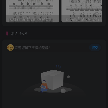
《天际》吉他简谱G调弹唱谱（姜玉阳）
《
评论
抢沙发
欢迎您留下宝贵的见解！
提交