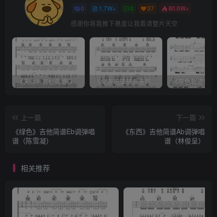
0
1.7W+
0
37
80.6W+
感谢你将我推下悬崖让我看清整片天空
《天际》吉他简谱G调弹唱谱（姜玉阳）
《父亲的草原母亲的河》吉他简谱C调弹唱谱（腾格尔）
上一篇
下一篇
《绿色》吉他简谱Eb调弹唱
《东西》吉他简谱Ab调弹唱
谱（陈雪凝）
谱（林俊呈）
相关推荐