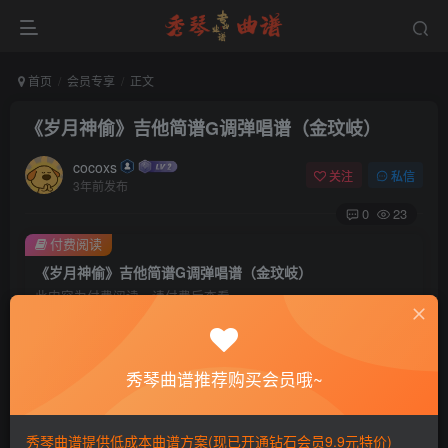
首页
会员专享
正文
《岁月神偷》吉他简谱G调弹唱谱（金玟岐）
cocoxs
关注
私信
3年前发布
0
23
付费阅读
《岁月神偷》吉他简谱G调弹唱谱（金玟岐）
此内容为付费阅读，请付费后查看
会员专属资源
免费
免费
黄金会员
钻石会员
秀琴曲谱推荐购买会员哦~
您暂无购买权限，请先开通会员
秀琴曲谱提供低成本曲谱方案(现已开通钻石会员9.9元特价)
开通会员