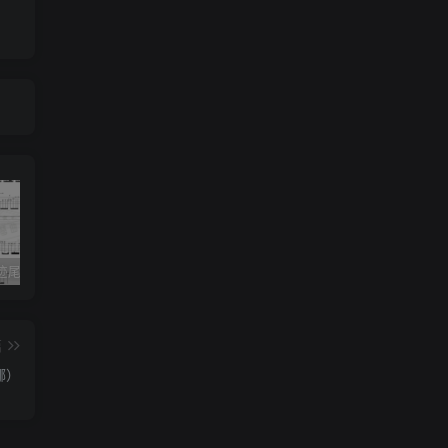
《灰色轨迹尾奏Solo》吉他简谱A调双吉他谱（BEYOND）
《小星星》吉他简谱C调弹唱谱（露西卡）
《五百年沧海桑田》吉他简谱C调指弹谱（西游记）
篇
娜）