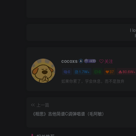
I l
cocoxs
关注
0
1.7W+
0
37
80.6W+
如果你累了，学会休息，而不是放弃
上一篇
《相思》吉他简谱C调弹唱谱（毛阿敏）