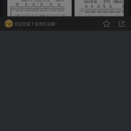
《天际》吉他简谱G调弹唱谱（姜玉阳）
《
欢迎您留下宝贵的见解！
评论
抢沙发
欢迎您留下宝贵的见解！
提交
提交评论