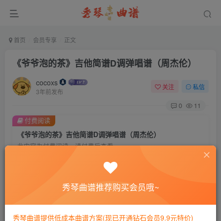
首页
会员专享
正文
《爷爷泡的茶》吉他简谱D调弹唱谱（周杰伦）
cocoxs
关注
私信
3年前发布
0
11
付费阅读
《爷爷泡的茶》吉他简谱D调弹唱谱（周杰伦）
此内容为付费阅读，请付费后查看
会员专属资源
免费
免费
黄金会员
钻石会员
秀琴曲谱推荐购买会员哦~
您暂无购买权限，请先开通会员
秀琴曲谱提供低成本曲谱方案(现已开通钻石会员9.9元特价)
开通会员