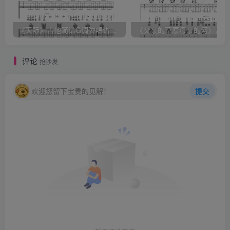
《天际》吉他简谱G调弹唱谱（姜玉阳）
《
评论
抢沙发
欢迎您留下宝贵的见解！
提交