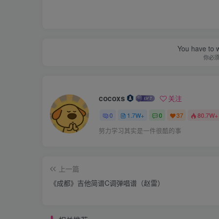
You have to w
你必
cocoxs
关注
0
1.7W+
0
37
80.7W+
努力学习其实是一件很酷的事
上一篇
《成都》吉他简谱C调弹唱谱（赵雷）