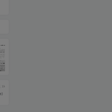
《灰色轨迹尾奏Solo》吉他简谱A调双吉他谱（BEYOND）
《小星星》吉他简谱C调弹唱谱（露西卡）
《五百年沧海桑田》吉他简谱C调指弹谱（西游记）
篇
e）