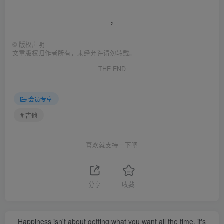
©
版权声明
文章版权归作者所有，未经允许请勿转载。
THE END
会员专享
# 吉他
喜欢就支持一下吧
分享
收藏
Happiness isn't about getting what you want all the time, it's