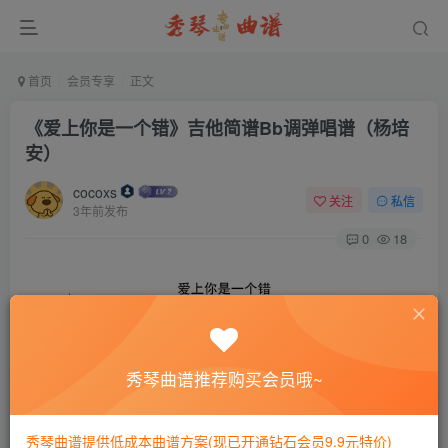
首页
会员专享
正文
《爱上你是一个错》吉他简谱Bb调弹唱谱（杨培
安）
cocoxs
关注
私信
3年前发布
0
18
秀琴曲谱推荐购买会员哦~
秀琴曲谱提供低成本曲谱方案(现已开通钻石会员9.9元特价)