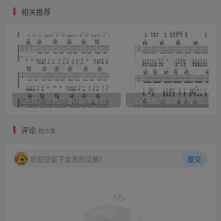
相关推荐
《天际》吉他简谱G调弹唱谱（姜玉阳）
《
评论
抢沙发
欢迎您留下宝贵的见解！
提交