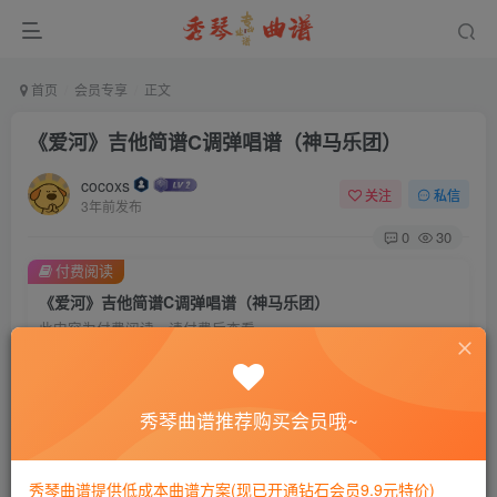
首页
会员专享
正文
《爱河》吉他简谱C调弹唱谱（神马乐团）
cocoxs
关注
私信
3年前发布
0
30
付费阅读
《爱河》吉他简谱C调弹唱谱（神马乐团）
此内容为付费阅读，请付费后查看
会员专属资源
免费
免费
黄金会员
钻石会员
秀琴曲谱推荐购买会员哦~
您暂无购买权限，请先开通会员
秀琴曲谱提供低成本曲谱方案(现已开通钻石会员9.9元特价)
开通会员