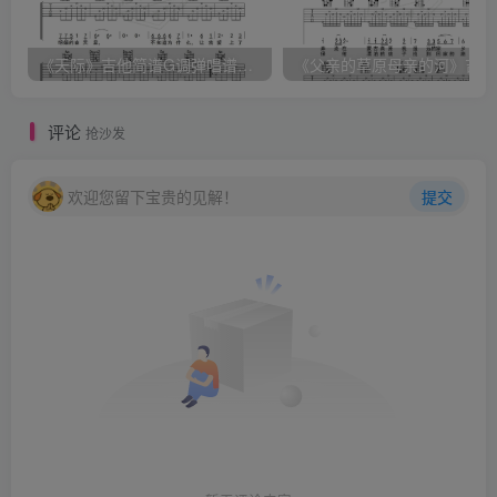
《天际》吉他简谱G调弹唱谱（姜玉阳）
《
评论
抢沙发
欢迎您留下宝贵的见解！
提交