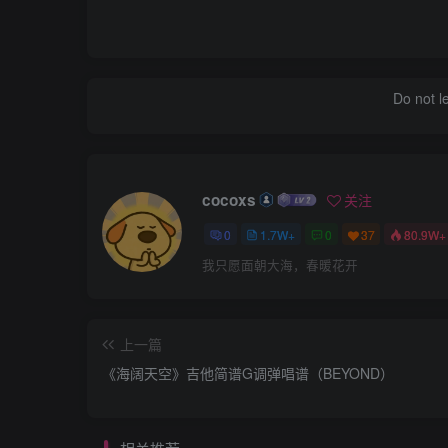
Do not l
cocoxs
关注
0
1.7W+
0
37
80.9W+
我只愿面朝大海，春暖花开
上一篇
《海阔天空》吉他简谱G调弹唱谱（BEYOND）