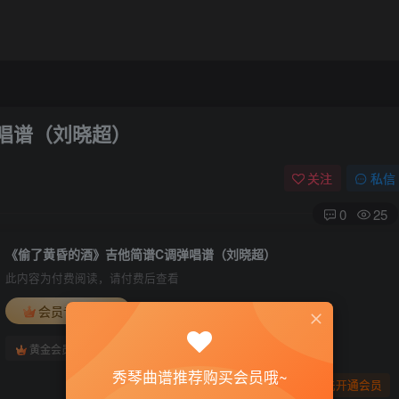
唱谱（刘晓超）
关注
私信
0
25
《偷了黄昏的酒》吉他简谱C调弹唱谱（刘晓超）
此内容为付费阅读，请付费后查看
会员专属资源
免费
免费
黄金会员
钻石会员
秀琴曲谱推荐购买会员哦~
您暂无购买权限，请先开通会员