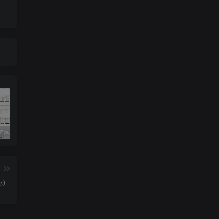
《灰色轨迹尾奏Solo》吉他简谱A调双吉他谱（BEYOND）
《小星星》吉他简谱C调弹唱谱（露西卡）
《五百年沧海桑田》吉他简谱C调指弹谱（西游记）
篇
心）