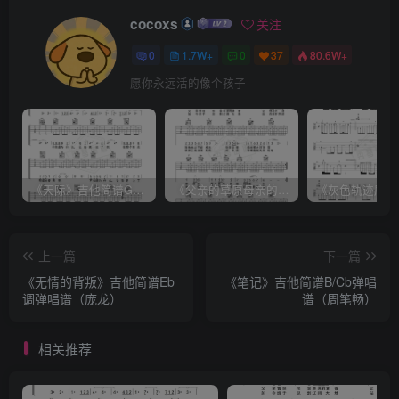
cocoxs
关注
0
1.7W+
0
37
80.6W+
愿你永远活的像个孩子
《天际》吉他简谱G调弹唱谱（姜玉阳）
《父亲的草原母亲的河》吉他简谱C调弹唱谱（腾格尔）
上一篇
下一篇
《无情的背叛》吉他简谱Eb
《笔记》吉他简谱B/Cb弹唱
调弹唱谱（庞龙）
谱（周笔畅）
相关推荐