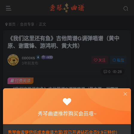
首页
会员专享
正文
《我们这里还有鱼》吉他简谱G调弹唱谱（黄中
原、谢霆锋、游鸿明、黄大炜）
cocoxs
关注
私信
3年前发布
0
28
付费阅读
《我们这里还有鱼》吉他简谱G调弹唱谱（黄中原、谢霆锋、游鸿明、黄大炜）
此内容为付费阅读，请付费后查看
会员专属资源
秀琴曲谱推荐购买会员哦~
免费
免费
黄金会员
钻石会员
您暂无购买权限，请先开通会员
秀琴曲谱提供低成本曲谱方案(现已开通钻石会员9.9元特价)