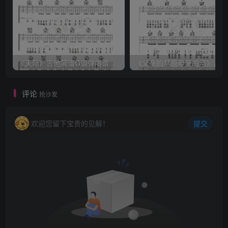
《天际》吉他简谱G调弹唱谱（姜玉阳）
《
评论
抢沙发
欢迎您留下宝贵的见解！
提交