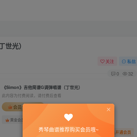
（丁世光）
关注
私信
0
32
《Simon》吉他简谱G调弹唱谱（丁世光）
此内容为付费阅读，请付费后查看
会员专属资源
免费
免费
黄金会员
钻石会员
秀琴曲谱推荐购买会员哦~
您暂无购买权限，请先开通会员