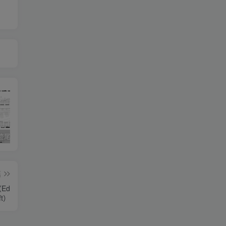
《灰色轨迹尾奏Solo》吉他简谱A调双吉他谱（BEYOND）
《小星星》吉他简谱C调弹唱谱（露西卡）
《五百年沧海桑田》吉他简谱C调指弹谱（西游记）
篇
（Ed
ft）