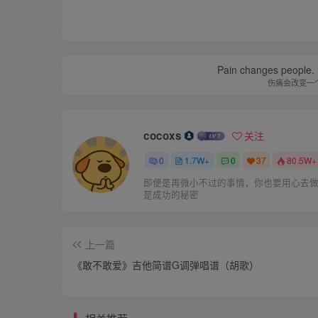
Pain changes people. H
伤痛会改变一
cocoxs
关注
0
1.7W+
0
37
80.5W+
即便是再微小不过的事情，你也要用心去
是成功的秘密
上一篇
《敢不敢爱》吉他简谱G调弹唱谱（胡歌）