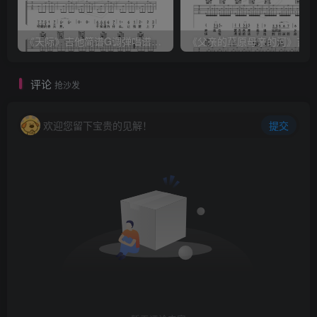
《天际》吉他简谱G调弹唱谱（姜玉阳）
《
评论
抢沙发
欢迎您留下宝贵的见解！
提交