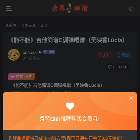
首页
会员专享
正文
《能不能》吉他简谱C调弹唱谱（吴映香Lúcia）
cocoxs
关注
私信
3年前发布
0
50
付费阅读
《能不能》吉他简谱C调弹唱谱（吴映香Lúcia）
此内容为付费阅读，请付费后查看
会员专属资源
免费
免费
黄金会员
钻石会员
秀琴曲谱推荐购买会员哦~
您暂无购买权限，请先开通会员
秀琴曲谱提供低成本曲谱方案(现已开通钻石会员9.9元特价)
开通会员