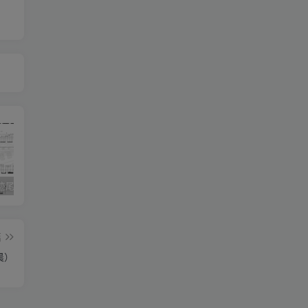
《灰色轨迹尾奏Solo》吉他简谱A调双吉他谱（BEYOND）
《小星星》吉他简谱C调弹唱谱（露西卡）
《五百年沧海桑田》吉他简谱C调指弹谱（西游记）
篇
晨）