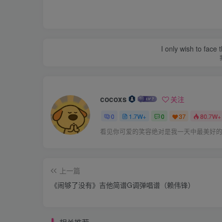
I only wish to face 
cocoxs
关注
0
1.7W+
0
37
80.7W+
看见你可爱的笑容绝对是我一天中最美好
上一篇
《闹够了没有》吉他简谱G调弹唱谱（赖伟锋）