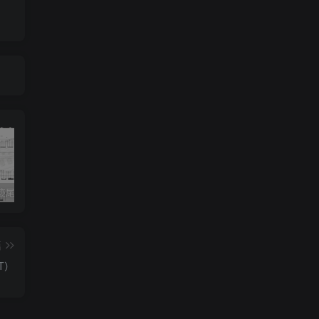
《灰色轨迹尾奏Solo》吉他简谱A调双吉他谱（BEYOND）
《小星星》吉他简谱C调弹唱谱（露西卡）
《五百年沧海桑田》吉他简谱C调指弹谱（西游记）
篇
T）