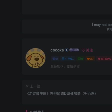
I may not be 
我
cocoxs
关注
0
1.7W+
0
37
80.6W+
生命如花，爱情是蜜
上一篇
《走过咖啡屋》吉他简谱D调弹唱谱（千百惠）