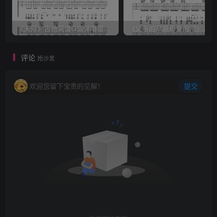
《天际》吉他简谱G调弹唱谱（姜玉阳）
《
评论
抢沙发
欢迎您留下宝贵的见解！
提交