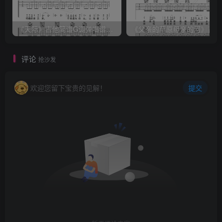
《天际》吉他简谱G调弹唱谱（姜玉阳）
《
评论
抢沙发
欢迎您留下宝贵的见解！
提交