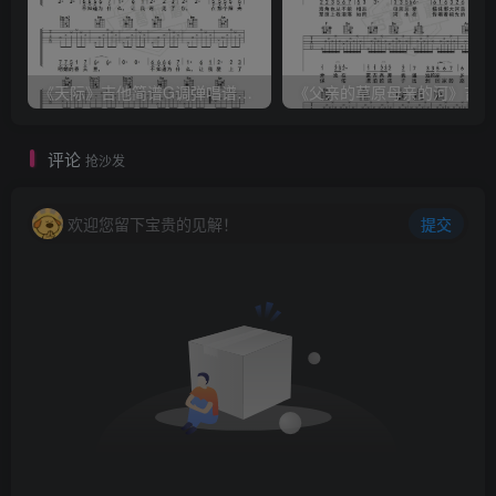
《天际》吉他简谱G调弹唱谱（姜玉阳）
《
评论
抢沙发
欢迎您留下宝贵的见解！
提交