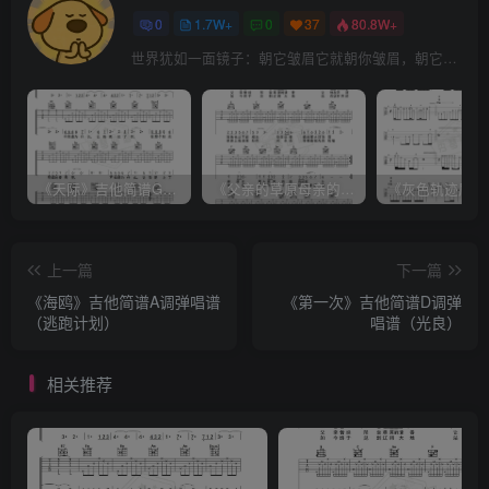
0
1.7W+
0
37
80.8W+
世界犹如一面镜子：朝它皱眉它就朝你皱眉，朝它微笑它也吵你微笑
《天际》吉他简谱G调弹唱谱（姜玉阳）
《父亲的草原母亲的河》吉他简谱C调弹唱谱（腾格尔）
上一篇
下一篇
《海鸥》吉他简谱A调弹唱谱
《第一次》吉他简谱D调弹
（逃跑计划）
唱谱（光良）
相关推荐