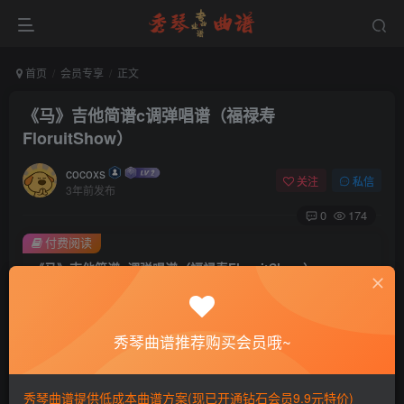
首页
会员专享
正文
《马》吉他简谱c调弹唱谱（福禄寿
FloruitShow）
cocoxs
关注
私信
3年前发布
0
174
付费阅读
《马》吉他简谱c调弹唱谱（福禄寿FloruitShow）
此内容为付费阅读，请付费后查看
会员专属资源
秀琴曲谱推荐购买会员哦~
免费
免费
黄金会员
钻石会员
您暂无购买权限，请先开通会员
秀琴曲谱提供低成本曲谱方案(现已开通钻石会员9.9元特价)