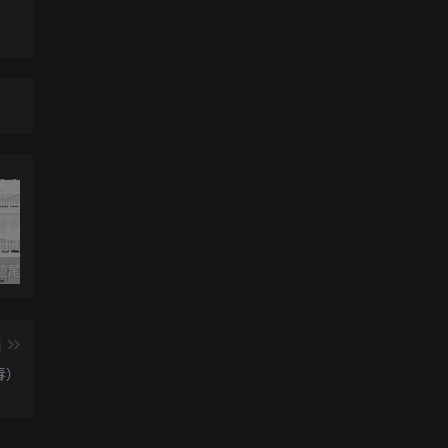
《灰色轨迹尾奏Solo》吉他简谱A调双吉他谱（BEYOND）
《小星星》吉他简谱C调弹唱谱（露西卡）
《五百年沧海桑田》吉他简谱C调指弹谱（西游记）
篇
春）