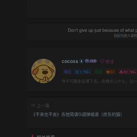
Don't give up just because of what 
别因为别人说
cocoxs
关注
0
1.7W+
0
37
80.7W+
你不可能永远等下去，去做点儿什么，让
上一篇
《不来也不去》吉他简谱G调弹唱谱（房东的猫）