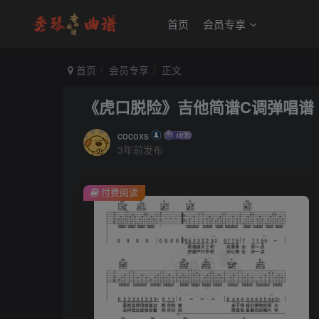
首页
会员专享
首页
会员专享
正文
《虎口脱险》吉他简谱C调弹唱谱
cocoxs
3年前发布
付费阅读