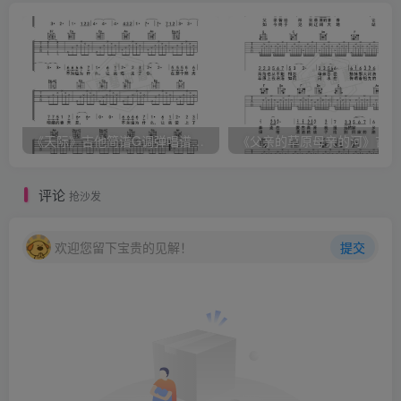
《天际》吉他简谱G调弹唱谱（姜玉阳）
《
评论
抢沙发
欢迎您留下宝贵的见解！
提交