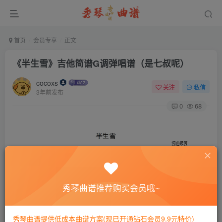
首页
会员专享
正文
《半生雪》吉他简谱G调弹唱谱（是七叔呢）
cocoxs
关注
私信
3年前发布
0
68
秀琴曲谱推荐购买会员哦~
秀琴曲谱提供低成本曲谱方案(现已开通钻石会员9.9元特价)