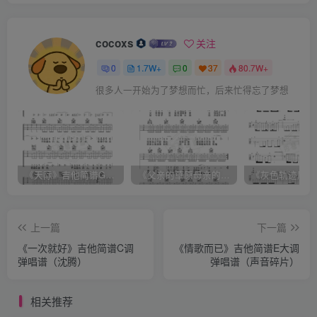
cocoxs
关注
0
1.7W+
0
37
80.7W+
很多人一开始为了梦想而忙，后来忙得忘了梦想
《天际》吉他简谱G调弹唱谱（姜玉阳）
《父亲的草原母亲的河》吉他简谱C调弹唱谱（腾格尔）
上一篇
下一篇
《一次就好》吉他简谱C调
《情歌而已》吉他简谱E大调
弹唱谱（沈腾）
弹唱谱（声音碎片）
相关推荐