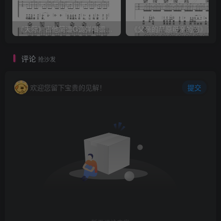
《天际》吉他简谱G调弹唱谱（姜玉阳）
《
评论
抢沙发
欢迎您留下宝贵的见解！
提交