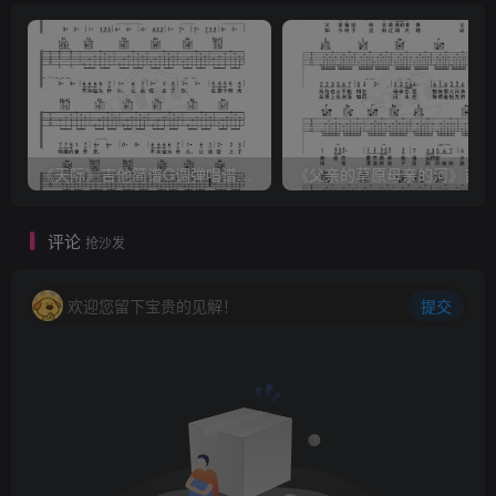
《天际》吉他简谱G调弹唱谱（姜玉阳）
《
评论
抢沙发
欢迎您留下宝贵的见解！
提交