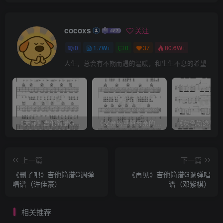
cocoxs
关注
0
1.7W+
0
37
80.6W+
人生，总会有不期而遇的温暖，和生生不息的希望
《天际》吉他简谱G调弹唱谱（姜玉阳）
《父亲的草原母亲的河》吉他简谱C调弹唱谱（腾格尔）
上一篇
下一篇
《删了吧》吉他简谱C调弹
《再见》吉他简谱G调弹唱
唱谱（许佳豪）
谱（邓紫棋）
相关推荐