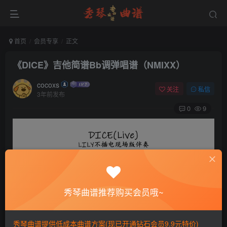
首页
会员专享
正文
《DICE》吉他简谱Bb调弹唱谱（NMIXX）
cocoxs
关注
私信
3年前发布
0
9
秀琴曲谱推荐购买会员哦~
秀琴曲谱提供低成本曲谱方案(现已开通钻石会员9.9元特价)