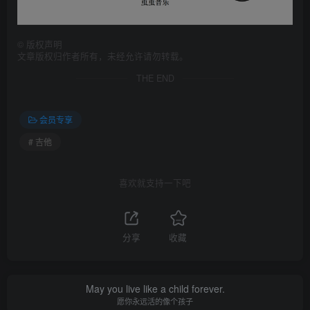
©
版权声明
文章版权归作者所有，未经允许请勿转载。
THE END
会员专享
# 吉他
喜欢就支持一下吧
分享
收藏
May you live like a child forever.
愿你永远活的像个孩子