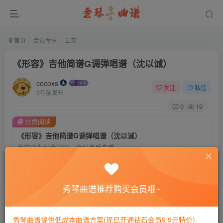
首页
会员专享
正文
《形容》吉他简谱G调弹唱谱（沈以诚）
cocoxs
关注
私信
3年前发布
0
19
付费阅读
《形容》吉他简谱G调弹唱谱（沈以诚）
此内容为付费阅读，请付费后查看
会员专属资源
免费
免费
黄金会员
钻石会员
秀琴曲谱推荐购买会员哦~
您暂无购买权限，请先开通会员
秀琴曲谱提供低成本曲谱方案(现已开通钻石会员9.9元特价)
开通会员