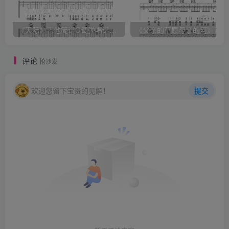
《天际》吉他简谱G调弹唱谱（姜玉阳）
《
评论
抢沙发
欢迎您留下宝贵的见解！
提交