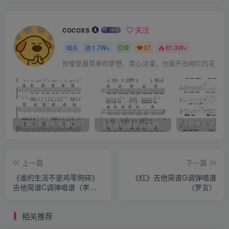
cocoxs
关注
0
1.7W+
0
37
81.3W+
即使是最简单的梦想，用心浇灌，也能开出绚烂的花
《天际》吉他简谱G调弹唱谱（姜玉阳）
《父亲的草原母亲的河》吉他简谱C调弹唱谱（腾格尔）
上一篇
下一篇
《谁的生活不是鸡零狗碎》
《红》吉他简谱G调弹唱谱
吉他简谱C调弹唱谱（李认
（罗言）
针）
相关推荐