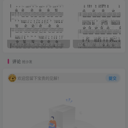
《天际》吉他简谱G调弹唱谱（姜玉阳）
《
评论
抢沙发
欢迎您留下宝贵的见解！
提交