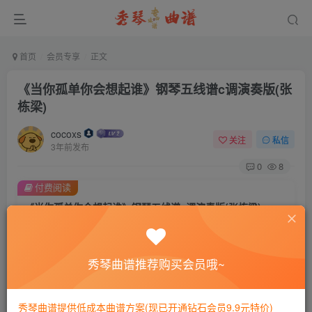
首页
会员专享
正文
《当你孤单你会想起谁》钢琴五线谱c调演奏版(张
栋梁)
cocoxs
关注
私信
3年前发布
0
8
付费阅读
《当你孤单你会想起谁》钢琴五线谱c调演奏版(张栋梁)
此内容为付费阅读，请付费后查看
会员专属资源
秀琴曲谱推荐购买会员哦~
免费
免费
黄金会员
钻石会员
您暂无购买权限，请先开通会员
秀琴曲谱提供低成本曲谱方案(现已开通钻石会员9.9元特价)