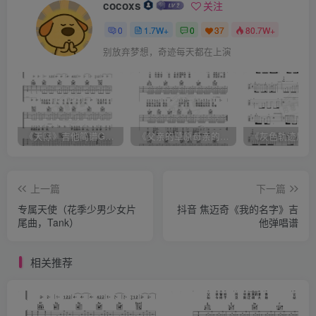
cocoxs
关注
0
1.7W+
0
37
80.7W+
别放弃梦想，奇迹每天都在上演
《天际》吉他简谱G调弹唱谱（姜玉阳）
《父亲的草原母亲的河》吉他简谱C调弹唱谱（腾格尔）
上一篇
下一篇
专属天使（花季少男少女片
抖音 焦迈奇《我的名字》吉
尾曲，Tank）
他弹唱谱
相关推荐