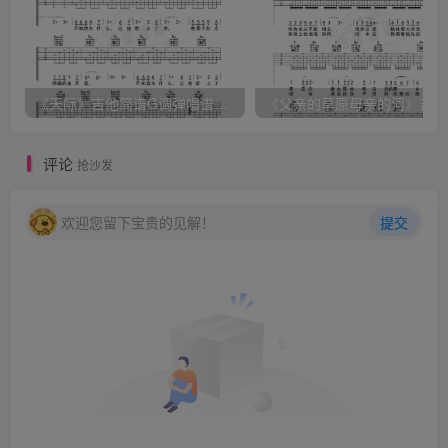
《天际》吉他简谱G调弹唱谱（姜玉阳）
《
评论
抢沙发
欢迎您留下宝贵的见解！
提交