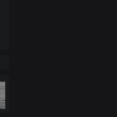
《灰色轨迹尾奏Solo》吉他简谱A调双吉他谱（BEYOND）
《小星星》吉他简谱C调弹唱谱（露西卡）
《五百年沧海桑田》吉他简谱C调指弹谱（西游记）