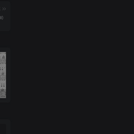
篇
ii）
《小星星》吉他简谱C调弹唱谱（露西卡）
《五百年沧海桑田》吉他简谱C调指弹谱（西游记）