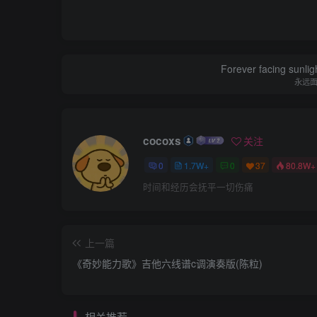
Forever facing sunlig
永远
cocoxs
关注
0
1.7W+
0
37
80.8W+
时间和经历会抚平一切伤痛
上一篇
《奇妙能力歌》吉他六线谱c调演奏版(陈粒)
相关推荐