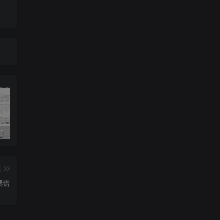
《灰色轨迹尾奏Solo》吉他简谱A调双吉他谱（BEYOND）
《小星星》吉他简谱C调弹唱谱（露西卡）
《五百年沧海桑田》吉他简谱C调指弹谱（西游记）
篇
奏谱