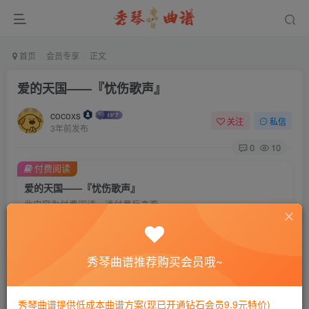
首页
会员专享
正文
爱的天国——『忧伤歌声』
cocoxs
关注
私信
3年前发布
0
10
付费阅读
爱的天国——『忧伤歌声』
此内容为付费阅读，请付费后查看
会员专属资源
免费
免费
黄金会员
钻石会员
秀琴曲谱推荐购买会员哦~
您暂无购买权限，请先开通会员
秀琴曲谱提供低成本曲谱方案(现已开通钻石会员9.9元特价)
开通会员