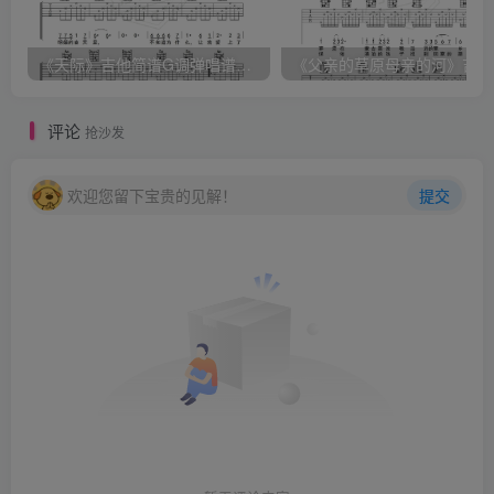
《天际》吉他简谱G调弹唱谱（姜玉阳）
《
评论
抢沙发
欢迎您留下宝贵的见解！
提交