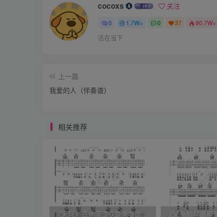
cocoxs
关注
0
1.7W+
0
37
80.7W+
活在当下
上一篇
我爱的人（伴奏谱）
相关推荐
《天际》吉他简谱G调弹唱谱（姜玉阳）