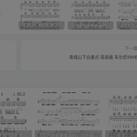
《天际》吉他简谱G调弹唱谱（姜玉阳）
《父亲的草原母亲的河》吉他简谱C调弹唱谱（腾格尔）
下一
青城山下白素贞 简易版 车尔尼599
《父亲的草原母亲的河》吉他简谱C调弹唱谱（腾格尔）
《灰色轨迹尾奏Solo》吉他简谱A调双吉他谱（BEYOND）