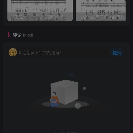
《天际》吉他简谱G调弹唱谱（姜玉阳）
《
评论
抢沙发
欢迎您留下宝贵的见解！
提交