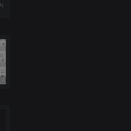
子）
《小星星》吉他简谱C调弹唱谱（露西卡）
《五百年沧海桑田》吉他简谱C调指弹谱（西游记）