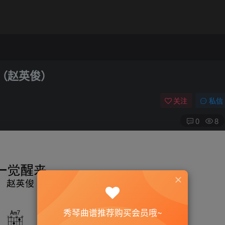
（赵英俊）
关注
私信
0
8
秀琴曲谱推荐购买会员哦~