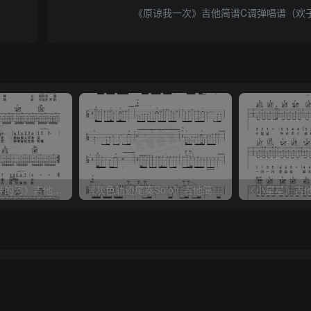
《原谅我一次》吉他简谱C调弹唱谱（欢
《父亲的草原母亲的河》吉他简谱C调弹唱谱（腾格尔）
《灰色轨迹尾奏Solo》吉他简谱A调双吉他谱（BEYOND）