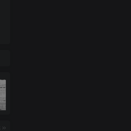
《灰色轨迹尾奏Solo》吉他简谱A调双吉他谱（BEYOND）
《小星星》吉他简谱C调弹唱谱（露西卡）
《五百年沧海桑田》吉他简谱C调指弹谱（西游记）
篇