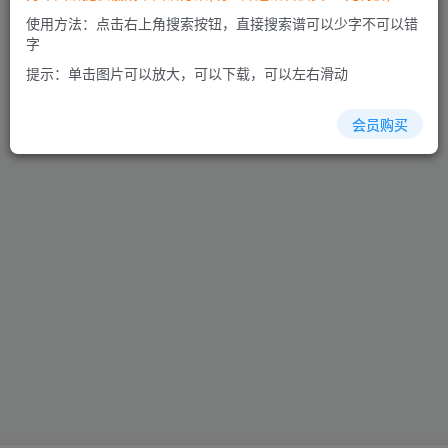
使用方法：点击右上角搜索按钮，直接搜索谱可以少字不可以错
字
我的服务
提示：单击图片可以放大，可以下载，可以左右滑动
我的订单
我的等级
官方认证
会员购买
功能设置
消息通知
个人资料
打赏收款
账户安全
免责声明
关于我们
广告合作
隐私政策
Copyright © 2023 ·
秀琴曲谱网